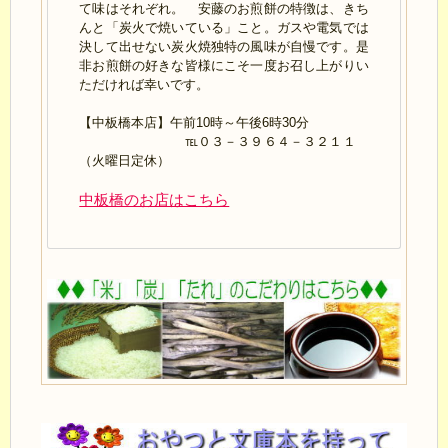
て味はそれぞれ。 安藤のお煎餅の特徴は、きち
んと「炭火で焼いている」こと。ガスや電気では
決して出せない炭火焼独特の風味が自慢です。是
非お煎餅の好きな皆様にこそ一度お召し上がりい
ただければ幸いです。
【中板橋本店】午前10時～午後6時30分
℡０３－３９６４－３２１１
（火曜日定休）
中板橋のお店はこちら